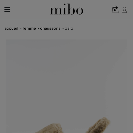
0
Total:
0,00 €
accueil
>
femme
>
chaussons
> oslo
VOIR PANIER
FEMME
HOMME
ENFANT
NOUVELLES
CHÈQUE CADEAU
BOUTIQUES
OUTLET
FR