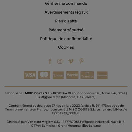
Vérifier ma commande
Avertissements légaux
Plan du site
Paiement sécurisé
Politique de confidentialité
Cookies
Transfer
Fabriqué par:
MIBO Cosits S.L.
- B07856438 Polígono Industrial, Nave B-6, 07749
Es Migjorn Gran (Menorca, Illes Balears)
Conformément au décret du 27 novembre 2020 (article R. 541-173 du code de
l'environnement) en France, notre société MIBO COSITS S.L. Le numéro UIN est le
FR264733_01EGZL
Distribué par:
Vents de Migjorn S.L.
- B57787053 Polígono Industrial, Nave B-6,
07749 Es Migjorn Gran (Menorca, Illes Balears)