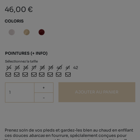
46,00 €
COLORIS
POINTURES
(+ INFO)
Sélectionnez la taille
34
35
36
37
38
39
40
41
42
+
AJOUTER AU PANIER
-
Prenez soin de vos pieds et gardez-les bien au chaud en enfilant
ces douces
abarcas
en fourrure, spécialement conçues pour