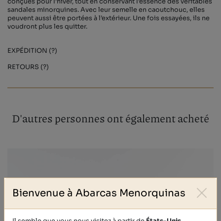
conçues pour l’hiver, tout en conservant l’essence des véritables
sandales minorquines. Avec leur semelle en caoutchouc, elles
peuvent aussi être portées à l’extérieur. Une fois essayées, ils ne
voudront plus les quitter.
EXPÉDITION (?)
RETOURS (?)
D'autres personnes ont également acheté
Bienvenue à Abarcas Menorquinas