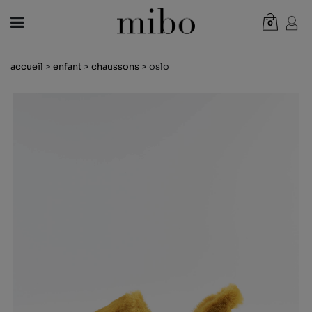
0
Total:
0,00 €
accueil
>
enfant
>
chaussons
> oslo
VOIR PANIER
FEMME
HOMME
ENFANT
NOUVELLES
CHÈQUE CADEAU
BOUTIQUES
OUTLET
FR