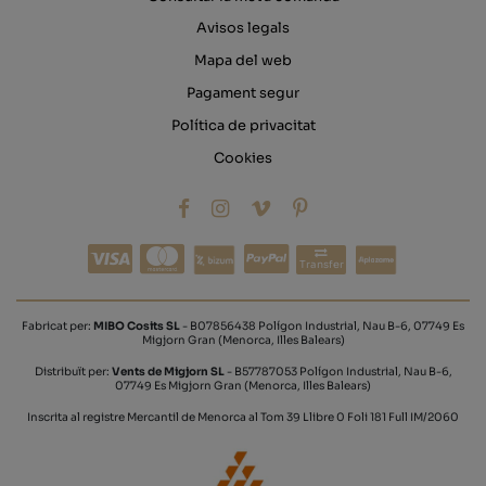
Avisos legals
Mapa del web
Pagament segur
Política de privacitat
Cookies
Transfer
Fabricat per:
MIBO Cosits SL
- B07856438 Polígon Industrial, Nau B-6, 07749 Es
Migjorn Gran (Menorca, Illes Balears)
Distribuït per:
Vents de Migjorn SL
- B57787053 Polígon Industrial, Nau B-6,
07749 Es Migjorn Gran (Menorca, Illes Balears)
Inscrita al registre Mercantil de Menorca al Tom 39 Llibre 0 Foli 181 Full IM/2060