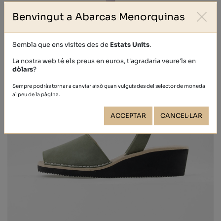
Benvingut a Abarcas Menorquinas
Sembla que ens visites des de
Estats Units
.
La nostra web té els preus en euros, t'agradaria veure'ls en
dòlars
?
Sempre podràs tornar a canviar això quan vulguis des del selector de moneda
al peu de la pàgina.
ACCEPTAR
CANCEL·LAR