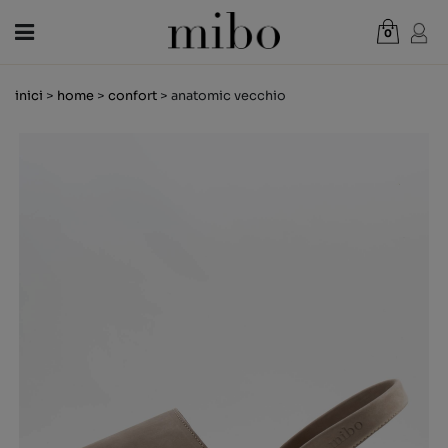
0
Total:
0,00 €
inici
>
home
>
confort
> anatomic vecchio
VEURE CISTELLA
DONA
HOME
NENS
NOVETATS
VAL REGAL
BOTIGUES
OUTLET
CA