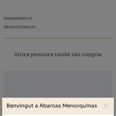
ENVIAMENTS (?)
DEVOLUCIONS (?)
Altres persones també van comprar
Benvingut a Abarcas Menorquinas