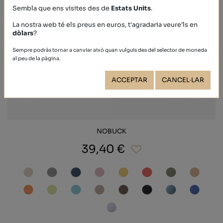
Sembla que ens visites des de
Estats Units
.
La nostra web té els preus en euros, t'agradaria veure'ls en
dòlars
?
Sempre podràs tornar a canviar això quan vulguis des del selector de moneda
al peu de la pàgina.
ACCEPTAR
CANCEL·LAR
NOBUCK
39,40 €