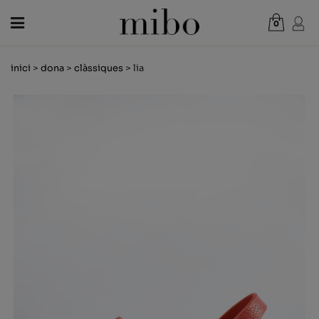
0
Total:
0,00 €
inici
>
dona
>
clàssiques
> lia
VEURE CISTELLA
DONA
HOME
NENS
NOVETATS
VAL REGAL
BOTIGUES
OUTLET
CA