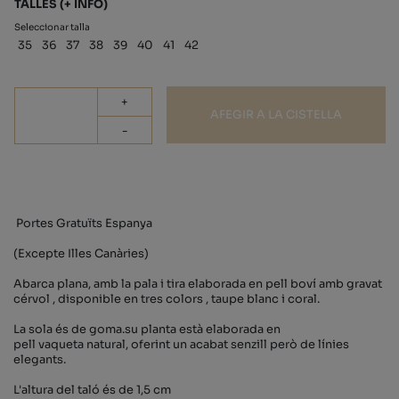
TALLES
(+ INFO)
Seleccionar talla
35
36
37
38
39
40
41
42
+
AFEGIR A LA CISTELLA
-
Portes Gratuïts Espanya
(Excepte Illes Canàries)
Abarca plana, amb la pala i tira elaborada en pell boví amb gravat
cérvol , disponible en tres colors , taupe blanc i coral.
La sola és de goma.su planta està elaborada en
pell vaqueta natural, oferint un acabat senzill però de línies
elegants.
L'altura del taló és de 1,5 cm