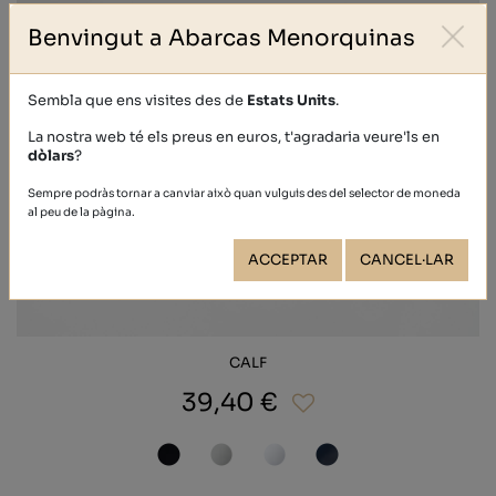
Benvingut a Abarcas Menorquinas
Sembla que ens visites des de
Estats Units
.
La nostra web té els preus en euros, t'agradaria veure'ls en
dòlars
?
Sempre podràs tornar a canviar això quan vulguis des del selector de moneda
al peu de la pàgina.
ACCEPTAR
CANCEL·LAR
CALF
39,40 €