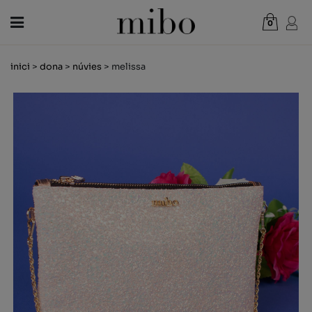
0
Total:
0,00 €
inici
>
dona
>
núvies
> melissa
VEURE CISTELLA
DONA
HOME
NENS
NOVETATS
VAL REGAL
BOTIGUES
OUTLET
CA