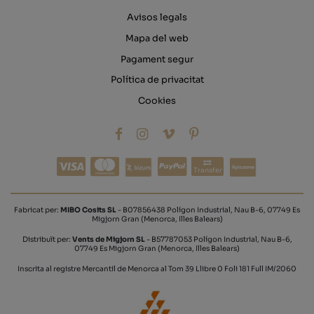
Avisos legals
Mapa del web
Pagament segur
Política de privacitat
Cookies
Transfer
Fabricat per:
MIBO Cosits SL
- B07856438 Polígon Industrial, Nau B-6, 07749 Es
Migjorn Gran (Menorca, Illes Balears)
Distribuït per:
Vents de Migjorn SL
- B57787053 Polígon Industrial, Nau B-6,
07749 Es Migjorn Gran (Menorca, Illes Balears)
Inscrita al registre Mercantil de Menorca al Tom 39 Llibre 0 Foli 181 Full IM/2060