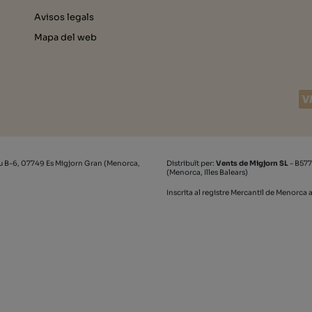
Avisos legals
Mapa del web
u B-6, 07749 Es Migjorn Gran (Menorca,
Distribuït per:
Vents de Migjorn SL
- B577
(Menorca, Illes Balears)
Inscrita al registre Mercantil de Menorca a