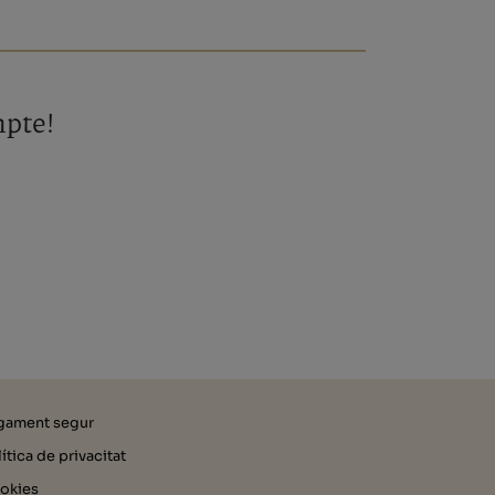
mpte!
gament segur
ítica de privacitat
okies