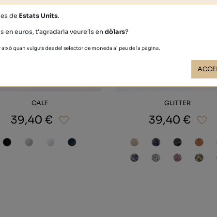
des de
Estats Units
.
s en euros, t'agradaria veure'ls en
dòlars
?
això quan vulguis des del selector de moneda al peu de la pàgina.
ACCE
CALF
GLITTER
39,40 €
39,40 €