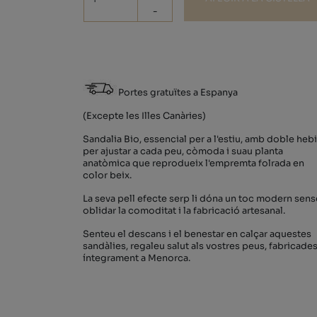
-
Portes gratuïtes a Espanya
(Excepte les Illes Canàries)
Sandalia Bio, essencial per a l'estiu, amb doble hebi
per ajustar a cada peu, còmoda i suau planta
anatòmica que reprodueix l'empremta folrada en
color beix.
La seva pell efecte serp li dóna un toc modern sens
oblidar la comoditat i la fabricació artesanal.
Senteu el descans i el benestar en calçar aquestes
sandàlies, regaleu salut als vostres peus, fabricade
íntegrament a Menorca.