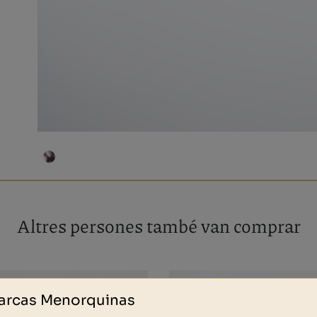
Altres persones també van comprar
arcas Menorquinas