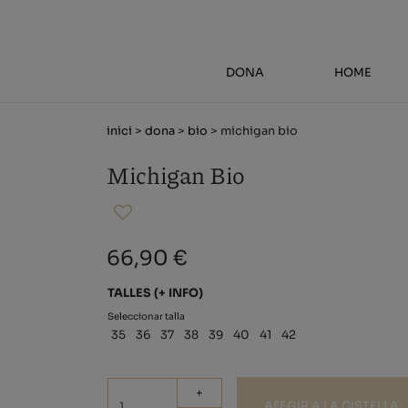
DONA
HOME
inici
>
dona
>
bio
> michigan bio
Michigan Bio
66,90 €
TALLES
(+ INFO)
Seleccionar talla
35
36
37
38
39
40
41
42
+
AFEGIR A LA CISTELLA