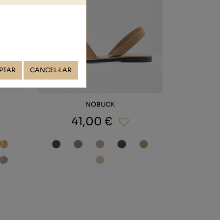
PTAR
CANCEL·LAR
NOBUCK
41,00 €