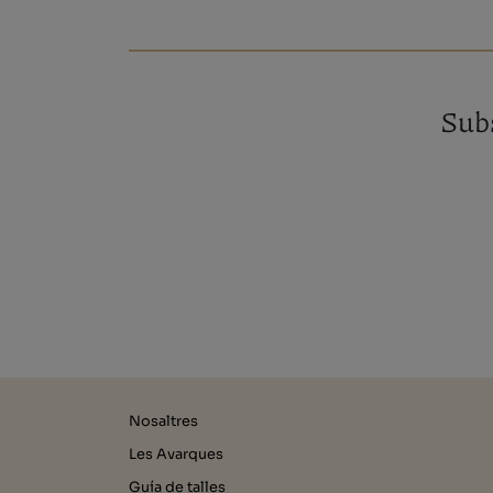
Subs
Nosaltres
Les Avarques
Guía de talles