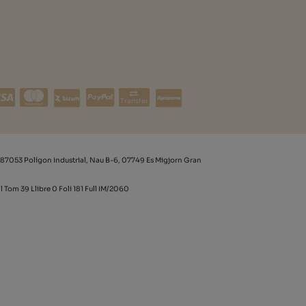
Transfer
87053 Polígon Industrial, Nau B-6, 07749 Es Migjorn Gran
l Tom 39 Llibre 0 Foli 181 Full IM/2060