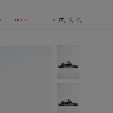
S
OUTLET
CA
0
Total:
0,00 €
VEURE CISTELLA