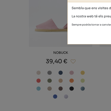
Sembla que ens visites 
La nostra web té els preu
Sempre podràs tornar a canviar 
NOBUCK
39,40 €