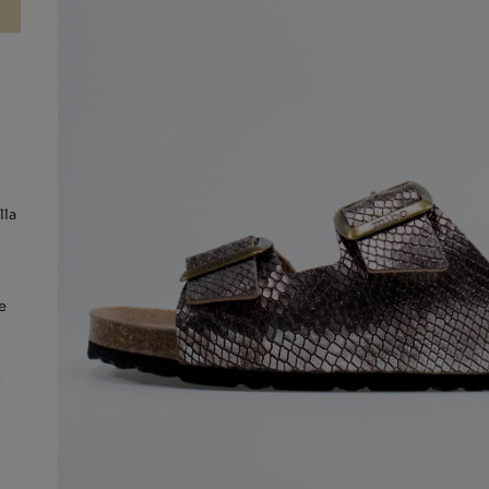
lla
e
s