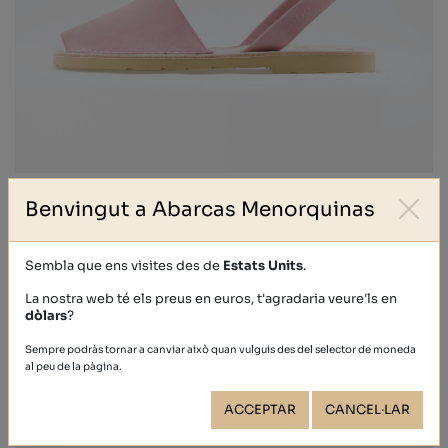
NOBUCK
Benvingut a Abarcas Menorquinas
39,40 €
Sembla que ens visites des de
Estats Units
.
La nostra web té els preus en euros, t'agradaria veure'ls en
dòlars
?
Sempre podràs tornar a canviar això quan vulguis des del selector de moneda
al peu de la pàgina.
ACCEPTAR
CANCEL·LAR