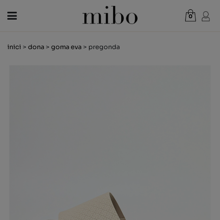
0
Total:
0,00 €
inici
>
dona
>
goma eva
> pregonda
VEURE CISTELLA
DONA
HOME
NENS
NOVETATS
VAL REGAL
BOTIGUES
OUTLET
CA