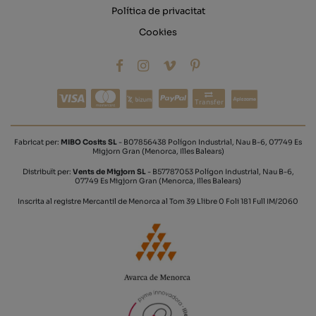
Política de privacitat
Cookies
Transfer
Fabricat per:
MIBO Cosits SL
- B07856438 Polígon Industrial, Nau B-6, 07749 Es
Migjorn Gran (Menorca, Illes Balears)
Distribuït per:
Vents de Migjorn SL
- B57787053 Polígon Industrial, Nau B-6,
07749 Es Migjorn Gran (Menorca, Illes Balears)
Inscrita al registre Mercantil de Menorca al Tom 39 Llibre 0 Foli 181 Full IM/2060