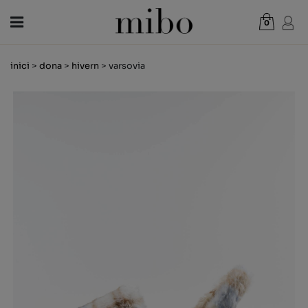
0
Total:
0,00 €
inici
>
dona
>
hivern
> varsovia
VEURE CISTELLA
DONA
HOME
NENS
NOVETATS
VAL REGAL
BOTIGUES
OUTLET
CA