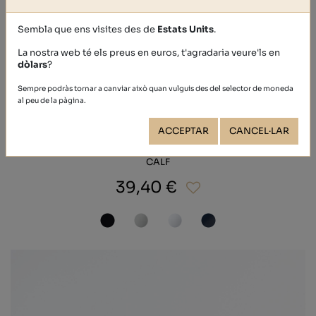
Sembla que ens visites des de
Estats Units
.
La nostra web té els preus en euros, t'agradaria veure'ls en
dòlars
?
Sempre podràs tornar a canviar això quan vulguis des del selector de moneda
al peu de la pàgina.
ACCEPTAR
CANCEL·LAR
CALF
39,40 €