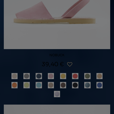
NOBUCK
39,40 €