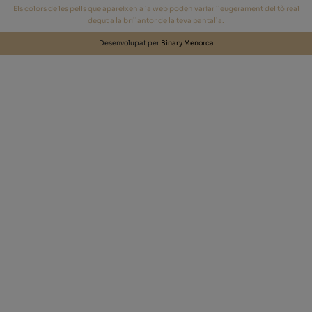
Els colors de les pells que apareixen a la web poden variar lleugerament del tò real
degut a la brillantor de la teva pantalla.
Desenvolupat per
Binary Menorca