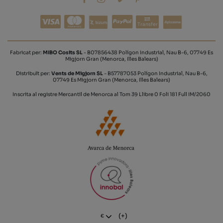
Transfer
Fabricat per:
MIBO Cosits SL
- B07856438 Polígon Industrial, Nau B-6, 07749 Es
Migjorn Gran (Menorca, Illes Balears)
Distribuït per:
Vents de Migjorn SL
- B57787053 Polígon Industrial, Nau B-6,
07749 Es Migjorn Gran (Menorca, Illes Balears)
Inscrita al registre Mercantil de Menorca al Tom 39 Llibre 0 Foli 181 Full IM/2060
(+)
€