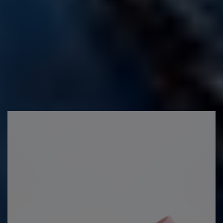
ENVIAMENTS (?)
DEVOLUCIONS (?)
Altres persones també van comprar