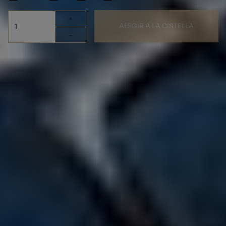
+
AFEGIR A LA CISTELLA
-
"Portes Gratuïtes Espanya
(Excepte Illes Canàries)
Zuec Bio, ideal per a totes les èpoques de l'any. Creat amb una
pell molt suau adaptant-se perfectament al peu. La còmoda i
suau planta anatòmica que reprodueix l'empremta està folrada
en color beix. Hebilla per poder ajustar al peu així com desitgi.
Experimenta el descans i el benestar en calçar-te aquestes
sandàlies, regala salut als teus peus, fabricades íntegrament a
Menorca."