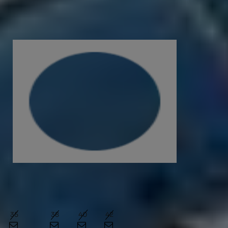
TALLES
(+ INFO)
Seleccionar talla
35
36
37
38
39
40
41
42