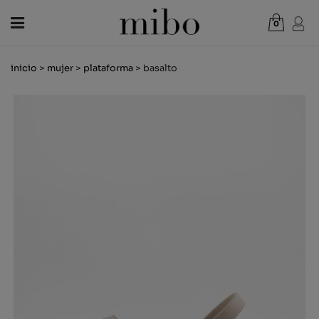
0
Total:
0,00 €
inicio
>
mujer
>
plataforma
> basalto
VER CESTA
MUJER
HOMBRE
NIÑOS
NOVEDADES
VALE REGALO
TIENDAS
OUTLET
ES