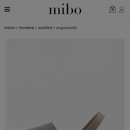
0
Total:
0,00 €
inicio
>
hombre
>
confort
> ergonomic
VER CESTA
MUJER
HOMBRE
NIÑOS
NOVEDADES
VALE REGALO
TIENDAS
OUTLET
ES