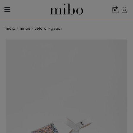
0
Total:
0,00 €
inicio
>
niños
>
velcro
> gaudi
VER CESTA
MUJER
HOMBRE
NIÑOS
NOVEDADES
VALE REGALO
TIENDAS
OUTLET
ES