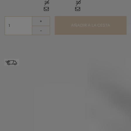
21
22
23
24
25
26
27
28
29
30
31
32
33
+
AÑADIR A LA CESTA
-
Portes Gratuitos España
Abarca de piel con motivo mosaico y suela goma blanca
Sandalia plana unisex confeccionada en piel bovino , para los
más jovenes de la casa. Empeine resaltado con bonito detalle
estampado del mosaico GAUDÍ y talonera en piel bovino blanca
con sistema velcro ajustable al tobillo.
Su planta está elaborada en piel vaqueta natural y suela de color
blanco.
La altura del tacón es de 1,5 cm.