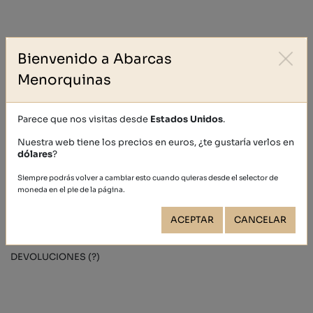
Bienvenido a Abarcas
Portes Gratuitos España
Menorquinas
Abarca de charol combinada con piel.
Sandalia plana para las más pequeñas de la casa.
Parece que nos visitas desde
Estados Unidos
.
La tira de esta abarca esta elaborada en piel de color hielo
combinando a la perfección con el diseño de la pala de charol.
Nuestra web tiene los precios en euros, ¿te gustaría verlos en
dólares
?
El interior de la pala esta forrada de piel y la plantilla elaborada
con piel vaqueta natural.
Siempre podrás volver a cambiar esto cuando quieras desde el selector de
moneda en el pie de la página.
La altura del talón es de 1,5 cm.
ACEPTAR
CANCELAR
ENVÍOS (?)
DEVOLUCIONES (?)