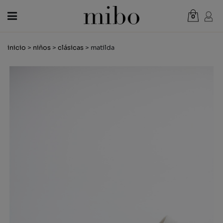
0
Total:
0,00 €
inicio
>
niños
>
clásicas
> matilda
VER CESTA
MUJER
HOMBRE
NIÑOS
NOVEDADES
VALE REGALO
TIENDAS
OUTLET
ES