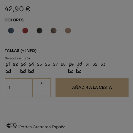
42,90 €
COLORES
TALLAS
(+ INFO)
Seleccionar talla
21
22
23
24
25
26
27
28
29
30
31
32
33
+
AÑADIR A LA CESTA
-
Portes Gratuitos España