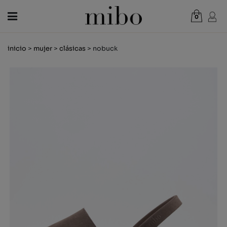
0
Total:
0,00 €
inicio
>
mujer
>
clásicas
> nobuck
VER CESTA
MUJER
HOMBRE
NIÑOS
NOVEDADES
VALE REGALO
TIENDAS
OUTLET
ES