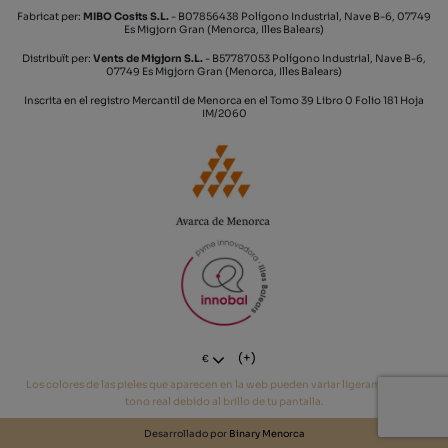
Fabricat per:
MIBO Cosits S.L.
- B07856438 Polígono Industrial, Nave B-6, 07749
Es Migjorn Gran (Menorca, Illes Balears)
Distribuït per:
Vents de Migjorn S.L.
- B57787053 Polígono Industrial, Nave B-6,
07749 Es Migjorn Gran (Menorca, Illes Balears)
Inscrita en el registro Mercantil de Menorca en el Tomo 39 Libro 0 Folio 181 Hoja
IM/2060
(+)
€
Los colores de las pieles que aparecen en la web pueden variar ligeramente del
tono real debido al brillo de tu pantalla.
Desarrollado por
Binary Menorca