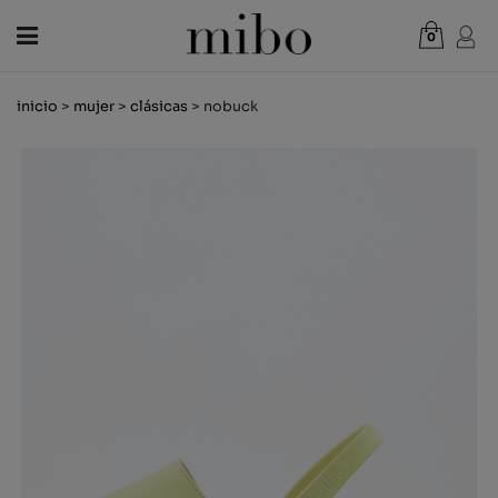
0
Total:
0,00 €
inicio
>
mujer
>
clásicas
> nobuck
VER CESTA
MUJER
HOMBRE
NIÑOS
NOVEDADES
VALE REGALO
TIENDAS
OUTLET
ES