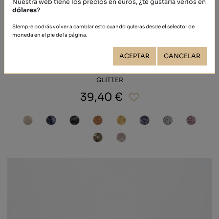
Nuestra web tiene los precios en euros, ¿te gustaría verlos en
dólares
?
Siempre podrás volver a cambiar esto cuando quieras desde el selector de
moneda en el pie de la página.
ACEPTAR
CANCELAR
GLITTER
39,40 €