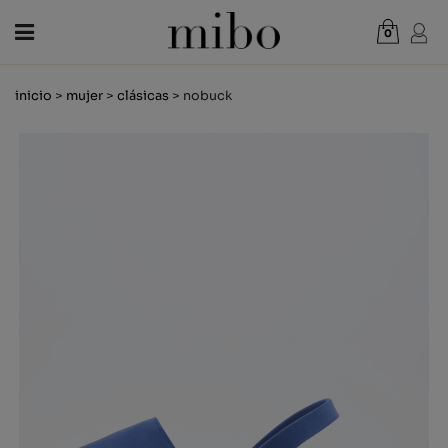
0
Total:
0,00 €
inicio
>
mujer
>
clásicas
> nobuck
VER CESTA
MUJER
HOMBRE
NIÑOS
NOVEDADES
VALE REGALO
TIENDAS
OUTLET
ES