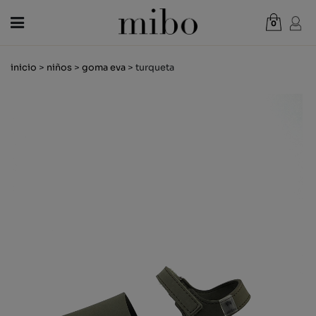
0
Total:
0,00 €
inicio
>
niños
>
goma eva
> turqueta
VER CESTA
MUJER
HOMBRE
NIÑOS
NOVEDADES
VALE REGALO
TIENDAS
OUTLET
ES