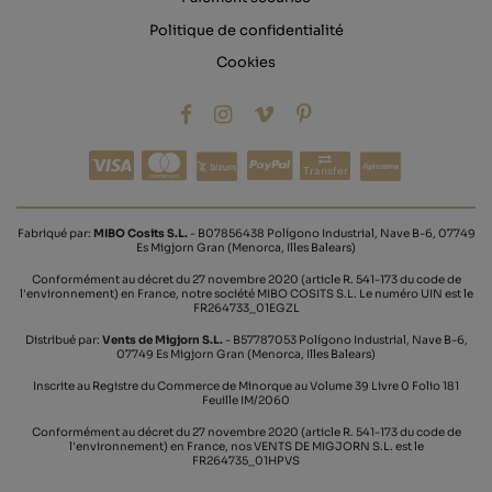
Politique de confidentialité
Cookies
Transfer
Fabriqué par:
MIBO Cosits S.L.
- B07856438 Polígono Industrial, Nave B-6, 07749
Es Migjorn Gran (Menorca, Illes Balears)
Conformément au décret du 27 novembre 2020 (article R. 541-173 du code de
l'environnement) en France, notre société MIBO COSITS S.L. Le numéro UIN est le
FR264733_01EGZL
Distribué par:
Vents de Migjorn S.L.
- B57787053 Polígono Industrial, Nave B-6,
07749 Es Migjorn Gran (Menorca, Illes Balears)
Inscrite au Registre du Commerce de Minorque au Volume 39 Livre 0 Folio 181
Feuille IM/2060
Conformément au décret du 27 novembre 2020 (article R. 541-173 du code de
l'environnement) en France, nos VENTS DE MIGJORN S.L. est le
FR264735_01HPVS