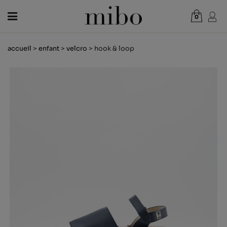
0
Total:
0,00 €
accueil
>
enfant
>
velcro
> hook & loop
VOIR PANIER
FEMME
HOMME
ENFANT
NOUVELLES
CHÈQUE CADEAU
BOUTIQUES
OUTLET
FR