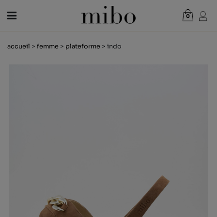
0
Total:
0,00 €
accueil
>
femme
>
plateforme
> indo
VOIR PANIER
FEMME
HOMME
ENFANT
NOUVELLES
CHÈQUE CADEAU
BOUTIQUES
OUTLET
FR