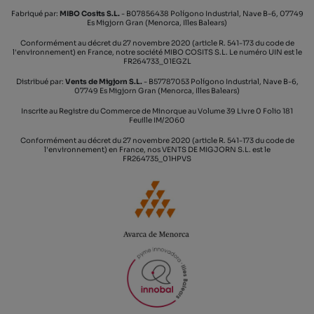
Fabriqué par:
MIBO Cosits S.L.
- B07856438 Polígono Industrial, Nave B-6, 07749
Es Migjorn Gran (Menorca, Illes Balears)
Conformément au décret du 27 novembre 2020 (article R. 541-173 du code de
l'environnement) en France, notre société MIBO COSITS S.L. Le numéro UIN est le
FR264733_01EGZL
Distribué par:
Vents de Migjorn S.L.
- B57787053 Polígono Industrial, Nave B-6,
07749 Es Migjorn Gran (Menorca, Illes Balears)
Inscrite au Registre du Commerce de Minorque au Volume 39 Livre 0 Folio 181
Feuille IM/2060
Conformément au décret du 27 novembre 2020 (article R. 541-173 du code de
l'environnement) en France, nos VENTS DE MIGJORN S.L. est le
FR264735_01HPVS