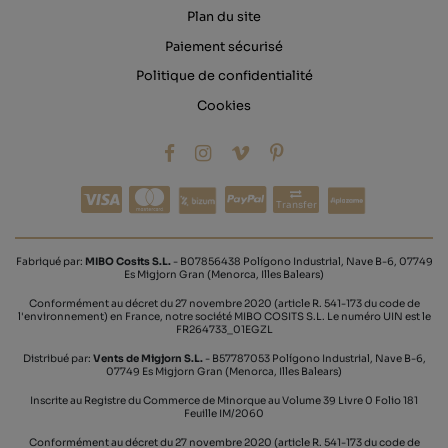
Plan du site
Paiement sécurisé
Politique de confidentialité
Cookies
Transfer
Fabriqué par:
MIBO Cosits S.L.
- B07856438 Polígono Industrial, Nave B-6, 07749
Es Migjorn Gran (Menorca, Illes Balears)
Conformément au décret du 27 novembre 2020 (article R. 541-173 du code de
l'environnement) en France, notre société MIBO COSITS S.L. Le numéro UIN est le
FR264733_01EGZL
Distribué par:
Vents de Migjorn S.L.
- B57787053 Polígono Industrial, Nave B-6,
07749 Es Migjorn Gran (Menorca, Illes Balears)
Inscrite au Registre du Commerce de Minorque au Volume 39 Livre 0 Folio 181
Feuille IM/2060
Conformément au décret du 27 novembre 2020 (article R. 541-173 du code de