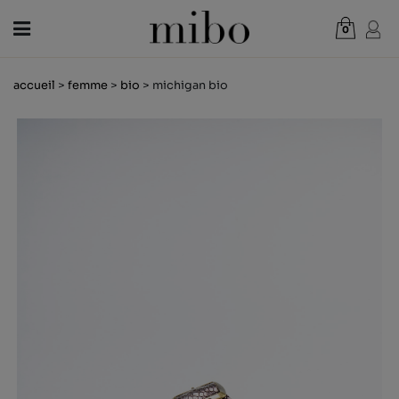
0
Total:
0,00 €
accueil
>
femme
>
bio
> michigan bio
VOIR PANIER
FEMME
HOMME
ENFANT
NOUVELLES
CHÈQUE CADEAU
BOUTIQUES
OUTLET
FR