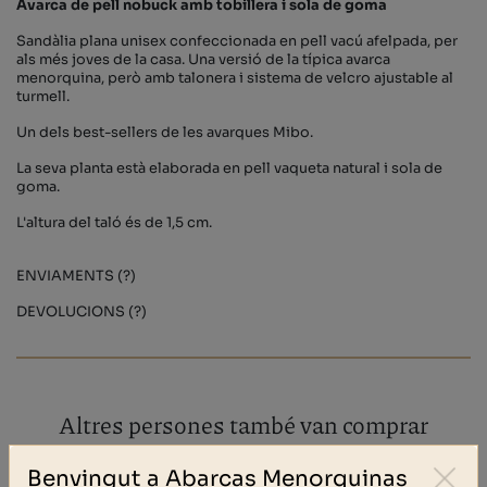
Avarca de pell nobuck amb tobillera i sola de goma
Sandàlia plana unisex confeccionada en pell vacú afelpada, per
als més joves de la casa. Una versió de la típica avarca
menorquina, però amb talonera i sistema de velcro ajustable al
turmell.
Un dels best-sellers de les avarques Mibo.
La seva planta està elaborada en pell vaqueta natural i sola de
goma.
L'altura del taló és de 1,5 cm.
ENVIAMENTS (?)
DEVOLUCIONS (?)
Altres persones també van comprar
Benvingut a Abarcas Menorquinas