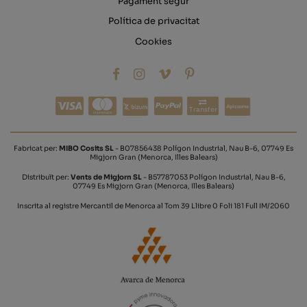
Pagament segur
Política de privacitat
Cookies
Transfer
Fabricat per:
MIBO Cosits SL
- B07856438 Polígon Industrial, Nau B-6, 07749 Es
Migjorn Gran (Menorca, Illes Balears)
Distribuït per:
Vents de Migjorn SL
- B57787053 Polígon Industrial, Nau B-6,
07749 Es Migjorn Gran (Menorca, Illes Balears)
Inscrita al registre Mercantil de Menorca al Tom 39 Llibre 0 Foli 181 Full IM/2060