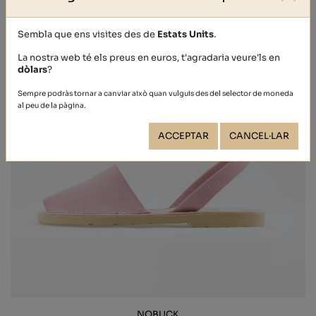
Sembla que ens visites des de
Estats Units
.
La nostra web té els preus en euros, t'agradaria veure'ls en
dòlars
?
Sempre podràs tornar a canviar això quan vulguis des del selector de moneda
al peu de la pàgina.
ACCEPTAR
CANCEL·LAR
NOBUCK