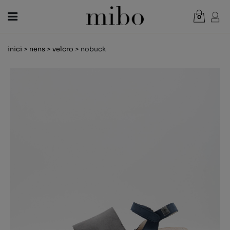
0
Total:
0,00 €
inici
>
nens
>
velcro
> nobuck
VEURE CISTELLA
DONA
HOME
NENS
NOVETATS
VAL REGAL
BOTIGUES
OUTLET
CA