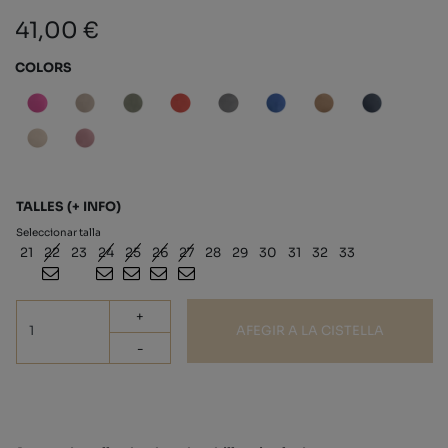
41,00 €
COLORS
TALLES
(+ INFO)
Seleccionar talla
21
22
23
24
25
26
27
28
29
30
31
32
33
+
AFEGIR A LA CISTELLA
-