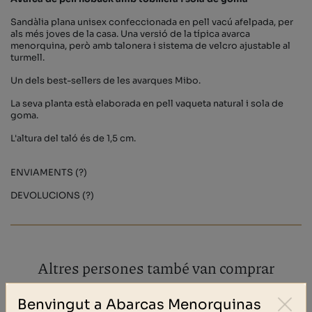
Sandàlia plana unisex confeccionada en pell vacú afelpada, per
als més joves de la casa. Una versió de la típica avarca
menorquina, però amb talonera i sistema de velcro ajustable al
turmell.
Un dels best-sellers de les avarques Mibo.
La seva planta està elaborada en pell vaqueta natural i sola de
goma.
L'altura del taló és de 1,5 cm.
ENVIAMENTS (?)
DEVOLUCIONS (?)
Altres persones també van comprar
Benvingut a Abarcas Menorquinas