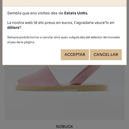
Sembla que ens visites des de
Estats Units
.
La nostra web té els preus en euros, t'agradaria veure'ls en
dòlars
?
Sempre podràs tornar a canviar això quan vulguis des del selector de moneda
al peu de la pàgina.
ACCEPTAR
CANCEL·LAR
NOBUCK