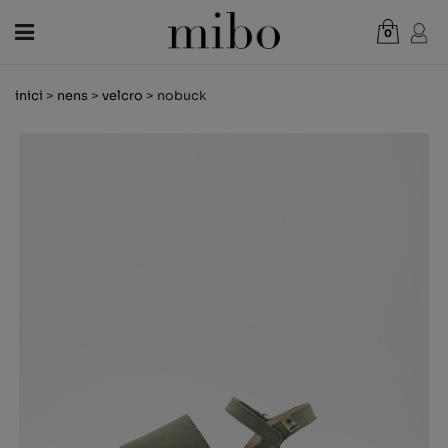
0
Total:
0,00 €
inici
>
nens
>
velcro
> nobuck
VEURE CISTELLA
DONA
HOME
NENS
NOVETATS
VAL REGAL
BOTIGUES
OUTLET
CA