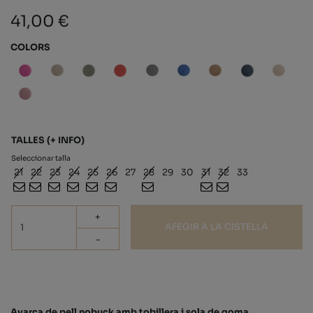
41,00 €
COLORS
TALLES
(+ INFO)
Seleccionar talla
21
22
23
24
25
26
27
28
29
30
31
32
33
+
AFEGIR A LA CISTELLA
-
Avarca de pell nobuck amb tobillera i sola de goma