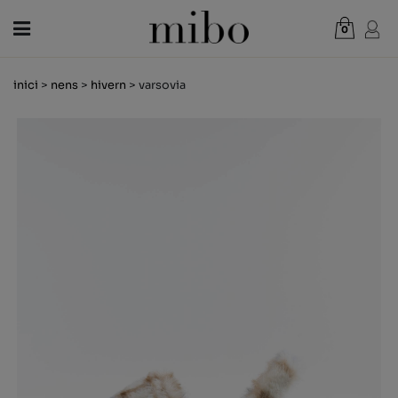
0
Total:
0,00 €
inici
>
nens
>
hivern
> varsovia
VEURE CISTELLA
DONA
HOME
NENS
NOVETATS
VAL REGAL
BOTIGUES
OUTLET
CA