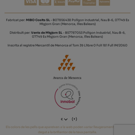
Transfer
Fabricat per:
MIBO Cosits SL
- B07856438 Polígon Industrial, Nau B-6, 07749 Es
Migjorn Gran (Menorca, Illes Balears)
Distribuït per:
Vents de Migjorn SL
- B57787053 Polígon Industrial, Nau B-6,
07749 Es Migjorn Gran (Menorca, Illes Balears)
Inscrita al registre Mercantil de Menorca al Tom 39 Llibre 0 Foli 181 Full IM/2060
(+)
€
Els colors de les pells que apareixen a la web poden variar lleugerament del tò real
degut a la brillantor de la teva pantalla.