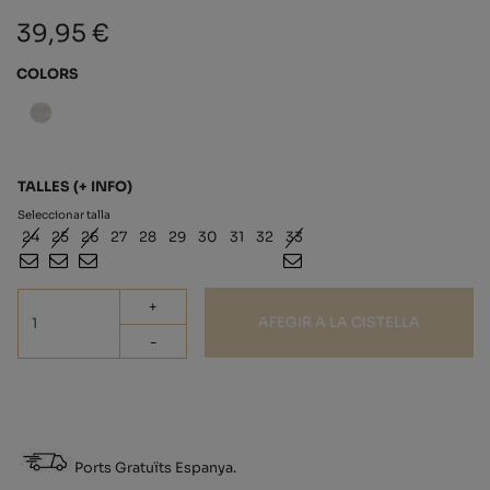
39,95 €
COLORS
TALLES
(+ INFO)
Seleccionar talla
24
25
26
27
28
29
30
31
32
33
+
AFEGIR A LA CISTELLA
-
Ports Gratuïts Espanya.