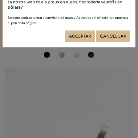
La nostra web té els preus en euros, t'agradaria veure'ls en
dòlars
?
Sempre podràs tornar a canviar això quan vulguis des del selector de moneda
al peu de la pàgina.
CALF
ACCEPTAR
CANCEL·LAR
39,40 €