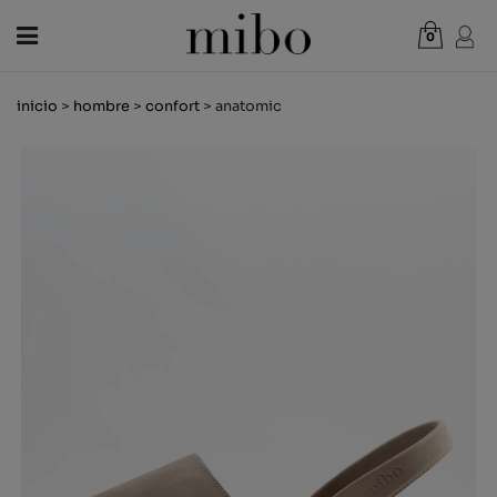
0
Total:
0,00 €
inicio
>
hombre
>
confort
> anatomic
VER CESTA
MUJER
HOMBRE
NIÑOS
NOVEDADES
VALE REGALO
TIENDAS
OUTLET
ES