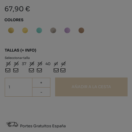
67,90 €
COLORES
TALLAS
(+ INFO)
Seleccionar talla
35
36
37
38
39
40
41
42
+
AÑADIR A LA CESTA
-
Portes Gratuitos España