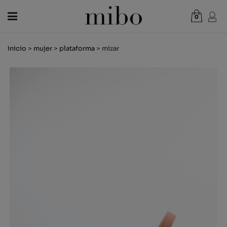
0
Total:
0,00 €
inicio
>
mujer
>
plataforma
> mizar
VER CESTA
MUJER
HOMBRE
NIÑOS
NOVEDADES
VALE REGALO
TIENDAS
OUTLET
ES