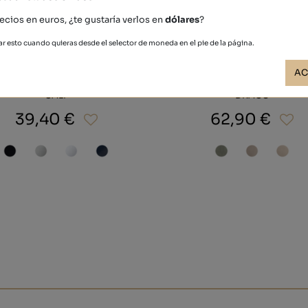
ecios en euros, ¿te gustaría verlos en
dólares
?
r esto cuando quieras desde el selector de moneda en el pie de la página.
AC
CALF
DRACO
39,40 €
62,90 €