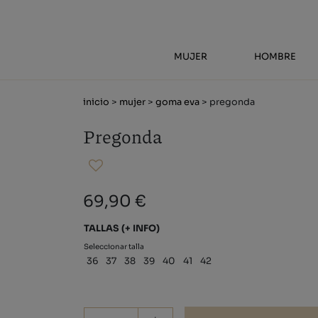
MUJER
HOMBRE
inicio
>
mujer
>
goma eva
> pregonda
Pregonda
69,90 €
TALLAS
(+ INFO)
Seleccionar talla
36
37
38
39
40
41
42