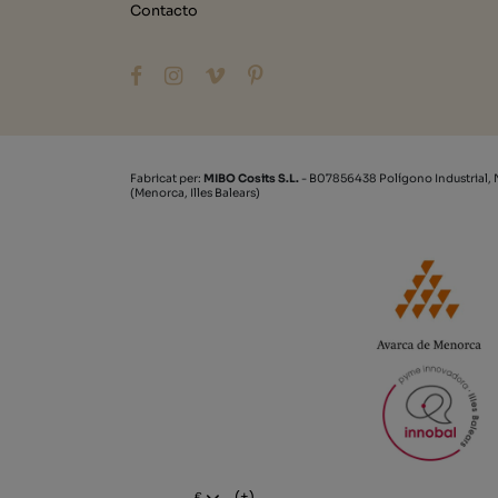
Contacto
Fabricat per:
MIBO Cosits S.L.
- B07856438 Polígono Industrial, 
(Menorca, Illes Balears)
(+)
€