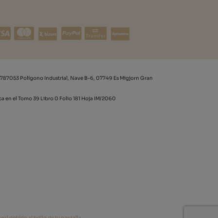
Transfer
787053 Polígono Industrial, Nave B-6, 07749 Es Migjorn Gran
rca en el Tomo 39 Libro 0 Folio 181 Hoja IM/2060
al debido al brillo de tu pantalla.