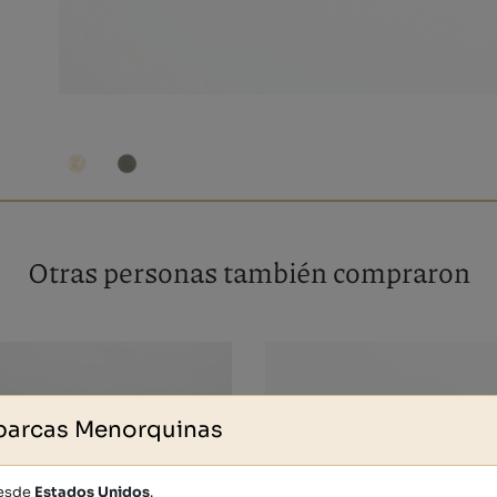
Otras personas también compraron
barcas Menorquinas
desde
Estados Unidos
.