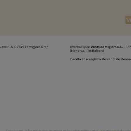
Nave B-6, 07749 Es Migjorn Gran
Distribuït per:
Vents de Migjorn S.L.
- B57
(Menorca, Illes Balears)
Inscrita en el registro Mercantil de Meno
Los colores de las pieles que aparecen en la web pueden variar ligeramente del tono re