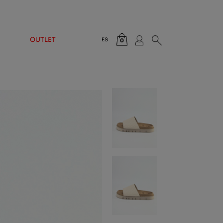
OUTLET
ES
0
Total:
0,00 €
VER CESTA