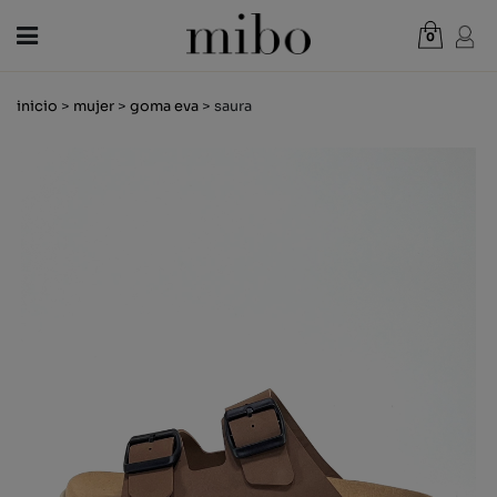
0
Total:
0,00 €
inicio
>
mujer
>
goma eva
> saura
VER CESTA
MUJER
HOMBRE
NIÑOS
NOVEDADES
VALE REGALO
TIENDAS
OUTLET
ES