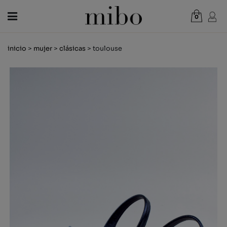
0
Total:
0,00 €
inicio
>
mujer
>
clásicas
> toulouse
VER CESTA
MUJER
HOMBRE
NIÑOS
NOVEDADES
VALE REGALO
TIENDAS
OUTLET
ES