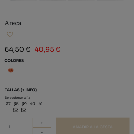
Areca
64,50 €
40,95 €
COLORES
TALLAS
(+ INFO)
Seleccionar talla
37
38
39
40
41
+
AÑADIR A LA CESTA
-