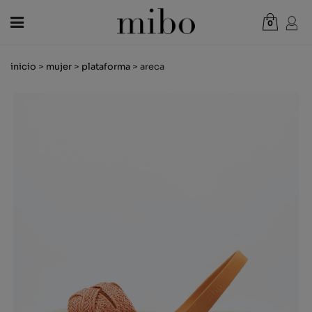
0
Total:
0,00 €
inicio
>
mujer
>
plataforma
> areca
VER CESTA
MUJER
HOMBRE
NIÑOS
NOVEDADES
VALE REGALO
TIENDAS
OUTLET
ES