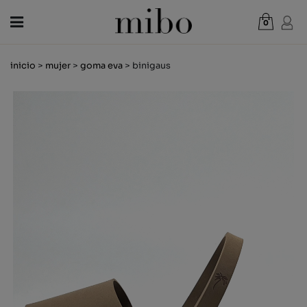
0
Total:
0,00 €
inicio
>
mujer
>
goma eva
> binigaus
VER CESTA
MUJER
HOMBRE
NIÑOS
NOVEDADES
VALE REGALO
TIENDAS
OUTLET
ES