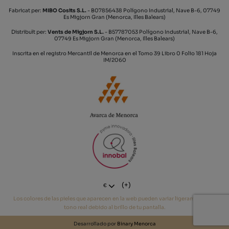
Fabricat per:
MIBO Cosits S.L.
- B07856438 Polígono Industrial, Nave B-6, 07749
Es Migjorn Gran (Menorca, Illes Balears)
Distribuït per:
Vents de Migjorn S.L.
- B57787053 Polígono Industrial, Nave B-6,
07749 Es Migjorn Gran (Menorca, Illes Balears)
Inscrita en el registro Mercantil de Menorca en el Tomo 39 Libro 0 Folio 181 Hoja
IM/2060
(+)
€
Los colores de las pieles que aparecen en la web pueden variar ligeramente del
tono real debido al brillo de tu pantalla.
Desarrollado por
Binary Menorca