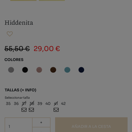
Hiddenita
55,50 €
29,00 €
COLORES
TALLAS
(+ INFO)
Seleccionar talla
35
36
37
38
39
40
41
42
+
AÑADIR A LA CESTA
-