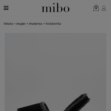
0
Total:
0,00 €
inicio
>
mujer
>
invierno
> hiddenita
VER CESTA
MUJER
HOMBRE
NIÑOS
NOVEDADES
VALE REGALO
TIENDAS
OUTLET
ES