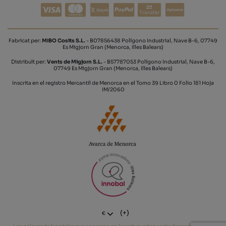
Transfer
Fabricat per:
MIBO Cosits S.L.
- B07856438 Polígono Industrial, Nave B-6, 07749
Es Migjorn Gran (Menorca, Illes Balears)
Distribuït per:
Vents de Migjorn S.L.
- B57787053 Polígono Industrial, Nave B-6,
07749 Es Migjorn Gran (Menorca, Illes Balears)
Inscrita en el registro Mercantil de Menorca en el Tomo 39 Libro 0 Folio 181 Hoja
IM/2060
(+)
€