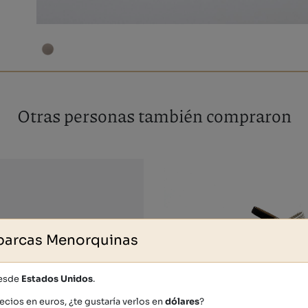
Otras personas también compraron
barcas Menorquinas
desde
Estados Unidos
.
ecios en euros, ¿te gustaría verlos en
dólares
?