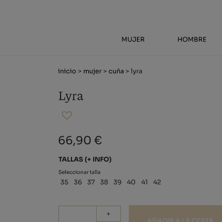
MUJER
HOMBRE
inicio
>
mujer
>
cuña
> lyra
Lyra
66,90 €
TALLAS
(+ INFO)
Seleccionar talla
35
36
37
38
39
40
41
42
+
AÑADIR A LA CESTA