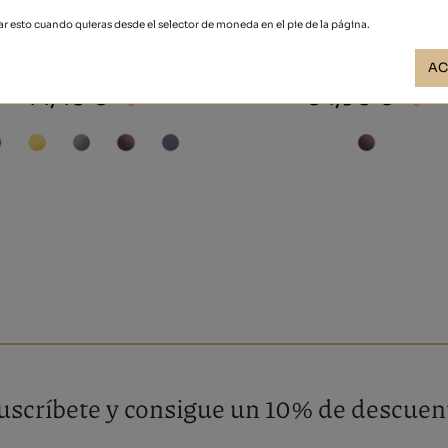
r esto cuando quieras desde el selector de moneda en el pie de la página.
NAPA SOFT
OLIVIA
AC
44,40 €
84,90 €
uscríbete y consigue un 10% de descuen