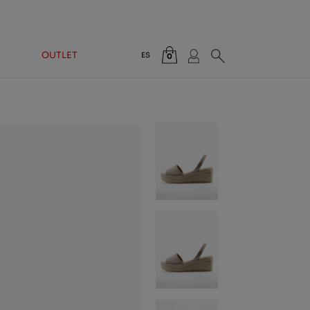
OUTLET
ES
0
Total:
0,00 €
VER CESTA