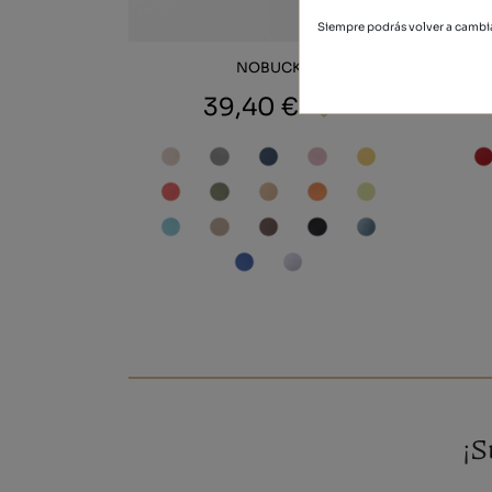
Siempre podrás volver a cambia
NOBUCK
39,40 €
¡S