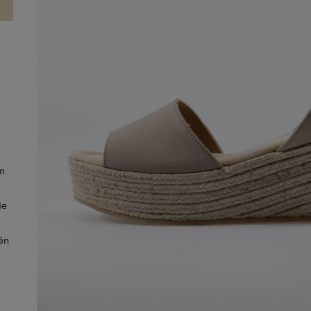
un
de
ién