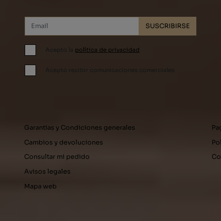
SUSCRIBIRSE
Acepto la
política de privacidad
Acepto recibir comunicaciones comerciales
Garantias y Condiciones generales
Pa
Cambios y devoluciones
Po
Consultar mi pedido
Co
Avisos legales
Mapa web