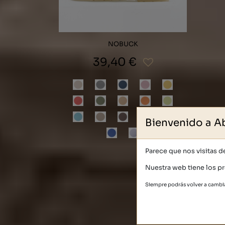
NOBUCK
39,40 €
Bienvenido a A
Parece que nos visitas 
Nuestra web tiene los pr
Siempre podrás volver a cambia
¡S