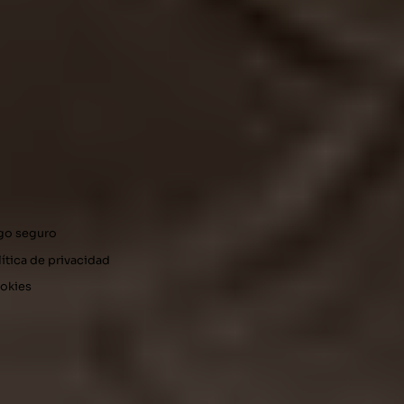
go seguro
lítica de privacidad
okies