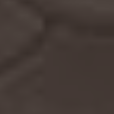
+
AÑADIR A LA CESTA
-
Cartera fabricada en piel metalizada
Medidas: 10 cm largo y 7 cm ancho
ENVÍOS (?)
DEVOLUCIONES (?)