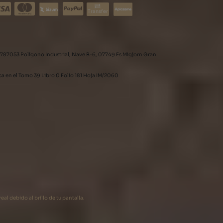
Transfer
787053 Polígono Industrial, Nave B-6, 07749 Es Migjorn Gran
rca en el Tomo 39 Libro 0 Folio 181 Hoja IM/2060
al debido al brillo de tu pantalla.