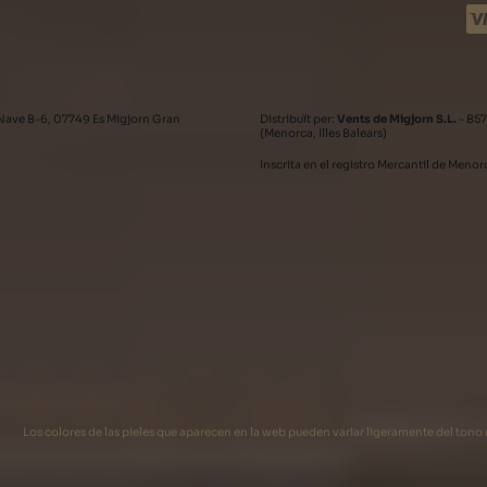
Nave B-6, 07749 Es Migjorn Gran
Distribuït per:
Vents de Migjorn S.L.
- B57
(Menorca, Illes Balears)
Inscrita en el registro Mercantil de Meno
Los colores de las pieles que aparecen en la web pueden variar ligeramente del tono re
Desarrollado por
Binary Menorca