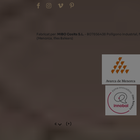
Fabricat per:
MIBO Cosits S.L.
- B07856438 Polígono Industrial, 
(Menorca, Illes Balears)
(+)
€