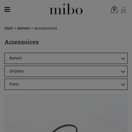
0
Gesamt:
0,00 €
start
>
damen
> accessoires
WARENKORB ANZEIGEN
Accessoires
RÜCKKEHR
DAMEN
KLASSISCHE
HERREN
Befehl
PLATTFORM
KINDER
Größen
KEILABSATZ
NEUHEITEN
Preis
GESCHENKGUTSCHEIN
SANDALEN
LÄDEN
EVA-SCHAUM
OUTLET
ECO LEDER
VEGAN
DE