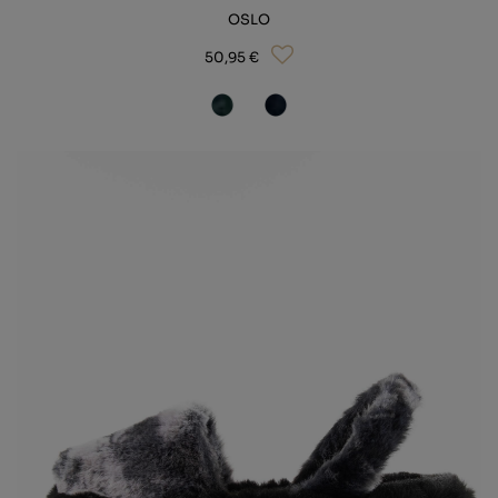
OSLO
50,95 €