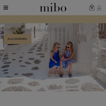
0
Gesamt:
0,00 €
WARENKORB ANZEIGEN
Neuheit EVA-Schaum für Kinder
DAMEN
ALLE ANSEHEN
HERREN
KINDER
NEUHEITEN
GESCHENKGUTSCHEIN
LÄDEN
OUTLET
DE