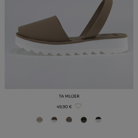
BIO
BRAUT
HAUSSCHUHE
ACCESSOIRES
AT-LINIE
ALLES SEHEN
TA MUJER
49,90 €