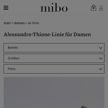
0
Gesamt:
0,00 €
start
>
damen
> at-linie
WARENKORB ANZEIGEN
Alessandro-Thione-Linie für Damen
RÜCKKEHR
DAMEN
KLASSISCHE
HERREN
Befehl
PLATTFORM
KINDER
Größen
KEILABSATZ
NEUHEITEN
Preis
GESCHENKGUTSCHEIN
SANDALEN
LÄDEN
EVA-SCHAUM
OUTLET
ECO LEDER
VEGAN
DE