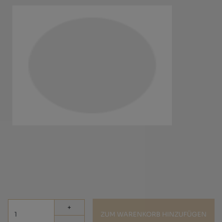
GRÖSSEN
(+ INFO)
Wähle die Größe aus
43
44
45
46
+
ZUM WARENKORB HINZUFÜGEN