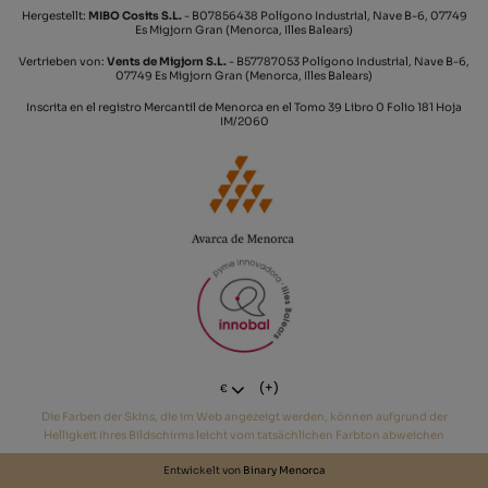
Hergestellt:
MIBO Cosits S.L.
- B07856438 Polígono Industrial, Nave B-6, 07749
Es Migjorn Gran (Menorca, Illes Balears)
Vertrieben von:
Vents de Migjorn S.L.
- B57787053 Polígono Industrial, Nave B-6,
07749 Es Migjorn Gran (Menorca, Illes Balears)
Inscrita en el registro Mercantil de Menorca en el Tomo 39 Libro 0 Folio 181 Hoja
IM/2060
(+)
€
Die Farben der Skins, die im Web angezeigt werden, können aufgrund der
Helligkeit Ihres Bildschirms leicht vom tatsächlichen Farbton abweichen
Entwickelt von
Binary Menorca