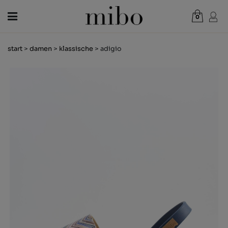
0
Gesamt:
0,00 €
start
>
damen
>
klassische
> adigio
WARENKORB ANZEIGEN
DAMEN
HERREN
KINDER
NEUHEITEN
GESCHENKGUTSCHEIN
LÄDEN
OUTLET
DE