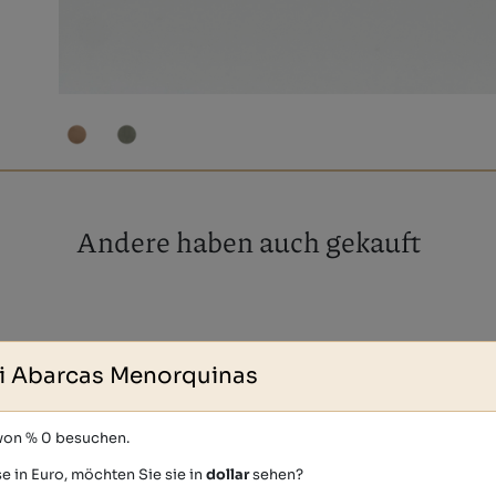
Andere haben auch gekauft
i Abarcas Menorquinas
 von % 0 besuchen.
e in Euro, möchten Sie sie in
dollar
sehen?