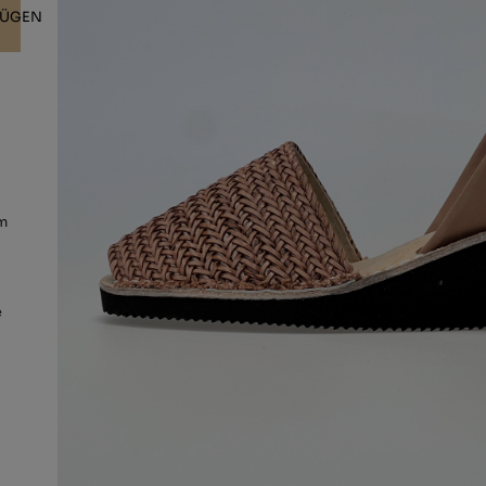
FÜGEN
em
e