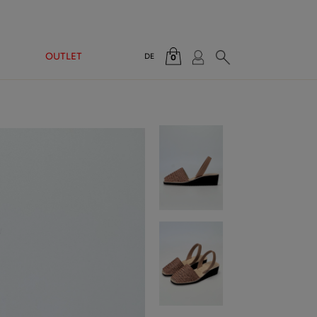
N
OUTLET
DE
0
Gesamt:
0,00 €
WARENKORB ANZEIGEN