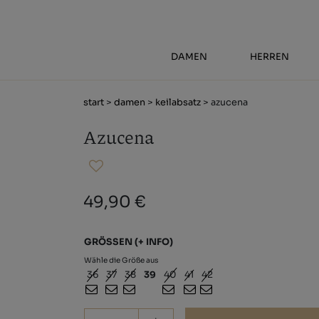
DAMEN
HERREN
start
>
damen
>
keilabsatz
> azucena
Azucena
49,90 €
GRÖSSEN
(+ INFO)
Wähle die Größe aus
36
37
38
39
40
41
42