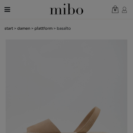
0
Gesamt:
0,00 €
start
>
damen
>
plattform
> basalto
WARENKORB ANZEIGEN
DAMEN
HERREN
KINDER
NEUHEITEN
GESCHENKGUTSCHEIN
LÄDEN
OUTLET
DE