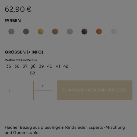
62,90 €
FARBEN
GRÖSSEN
(+ INFO)
Wähle die Größe aus
35
36
37
38
39
40
41
42
+
ZUM WARENKORB HINZUFÜGEN
-
Flacher Bezug aus plüschigem Rindsleder, Esparto-Mischung
und Gummisohle.