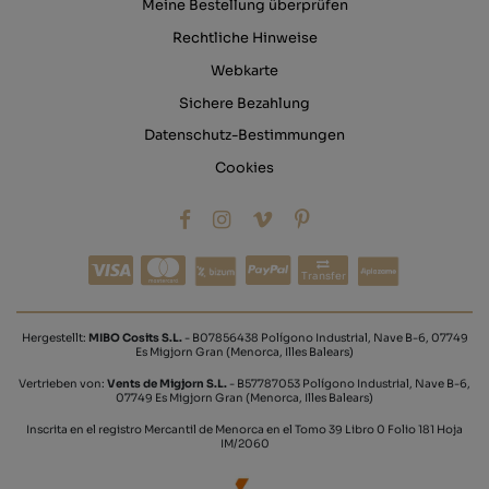
Meine Bestellung überprüfen
Rechtliche Hinweise
Webkarte
Sichere Bezahlung
Datenschutz-Bestimmungen
Cookies
Transfer
Hergestellt:
MIBO Cosits S.L.
- B07856438 Polígono Industrial, Nave B-6, 07749
Es Migjorn Gran (Menorca, Illes Balears)
Vertrieben von:
Vents de Migjorn S.L.
- B57787053 Polígono Industrial, Nave B-6,
07749 Es Migjorn Gran (Menorca, Illes Balears)
Inscrita en el registro Mercantil de Menorca en el Tomo 39 Libro 0 Folio 181 Hoja
IM/2060