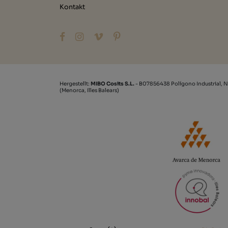
Kontakt
Hergestellt:
MIBO Cosits S.L.
- B07856438 Polígono Industrial, N
(Menorca, Illes Balears)