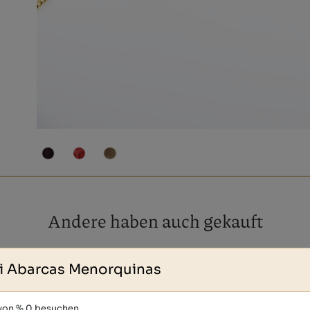
Andere haben auch gekauft
i Abarcas Menorquinas
 von % 0 besuchen.