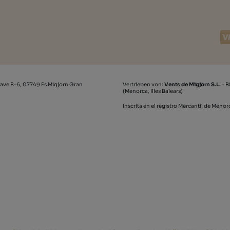
ave B-6, 07749 Es Migjorn Gran
Vertrieben von:
Vents de Migjorn S.L.
- B
(Menorca, Illes Balears)
Inscrita en el registro Mercantil de Meno