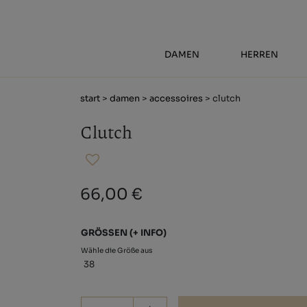
DAMEN
HERREN
start
>
damen
>
accessoires
> clutch
Clutch
66,00 €
GRÖSSEN
(+ INFO)
Wähle die Größe aus
38