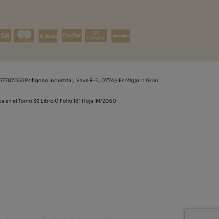
Transfer
57787053 Polígono Industrial, Nave B-6, 07749 Es Migjorn Gran
rca en el Tomo 39 Libro 0 Folio 181 Hoja IM/2060