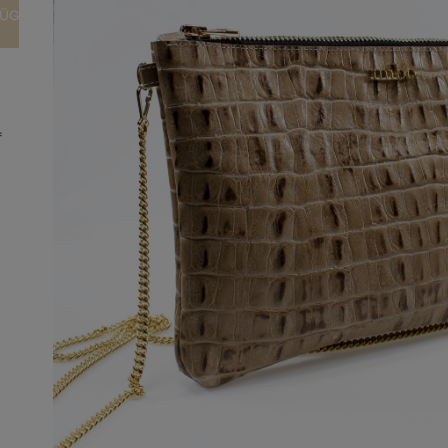
FÜGEN
f