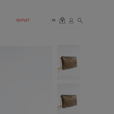
N
OUTLET
DE
0
Gesamt:
0,00 €
WARENKORB ANZEIGEN