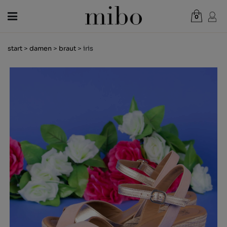
0
Gesamt:
0,00 €
start
>
damen
>
braut
> iris
WARENKORB ANZEIGEN
DAMEN
HERREN
KINDER
NEUHEITEN
GESCHENKGUTSCHEIN
LÄDEN
OUTLET
DE