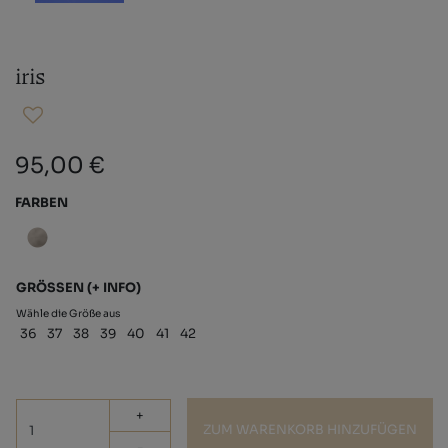
iris
95,00 €
FARBEN
GRÖSSEN
(+ INFO)
Wähle die Größe aus
36
37
38
39
40
41
42
+
ZUM WARENKORB HINZUFÜGEN