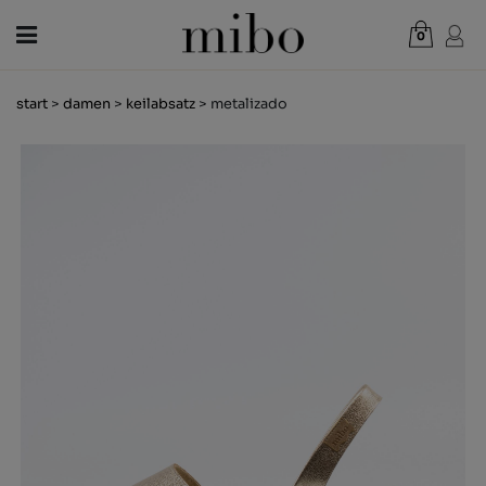
0
Gesamt:
0,00 €
start
>
damen
>
keilabsatz
> metalizado
WARENKORB ANZEIGEN
DAMEN
HERREN
KINDER
NEUHEITEN
GESCHENKGUTSCHEIN
LÄDEN
OUTLET
DE