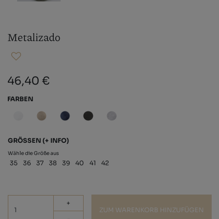
Metalizado
46,40 €
FARBEN
GRÖSSEN
(+ INFO)
Wähle die Größe aus
35
36
37
38
39
40
41
42
+
ZUM WARENKORB HINZUFÜGEN
-