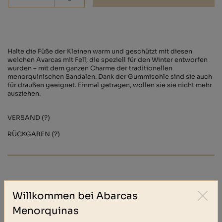
-
Halte die Füße der Kleinen warm und geschützt mit diesen
weichen Avarcas mit Fell, die speziell für den Winter entworfen
wurden – mit dem ganzen Charme der traditionellen
menorquinischen Sandalen. Dank der Gummisohle sind sie auch
für draußen geeignet. Einmal getragen, wollen sie sie nicht mehr
ausziehen.
VERSAND (?)
RÜCKGABEN (?)
Andere haben auch gekauft
Willkommen bei Abarcas
Menorquinas