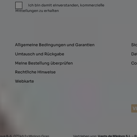
Ich bin damit einverstanden, kommerzielle
Mitteilungen zu erhalten
Allgemeine Bedingungen und Garantien
Si
Umtausch und Rückgabe
Da
Meine Bestellung überprüfen
Co
Rechtliche Hinweise
Webkarte
ave B-6, 07749 Es Migjorn Gran
Vertrieben von:
Vents de Migjorn S.L.
- B