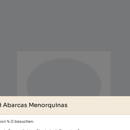
i Abarcas Menorquinas
 von % 0 besuchen.