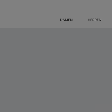
DAMEN
HERREN
start
>
damen
>
klassische
> glitter
Glitter
39,40 €
GRÖSSEN
(+ INFO)
Wähle die Größe aus
34
35
36
37
38
39
40
41
42