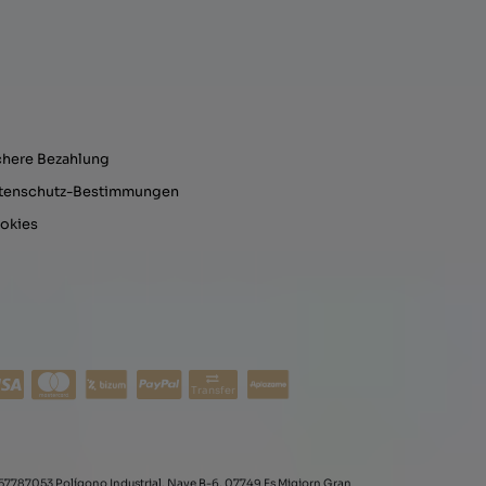
chere Bezahlung
tenschutz-Bestimmungen
okies
Transfer
57787053 Polígono Industrial, Nave B-6, 07749 Es Migjorn Gran