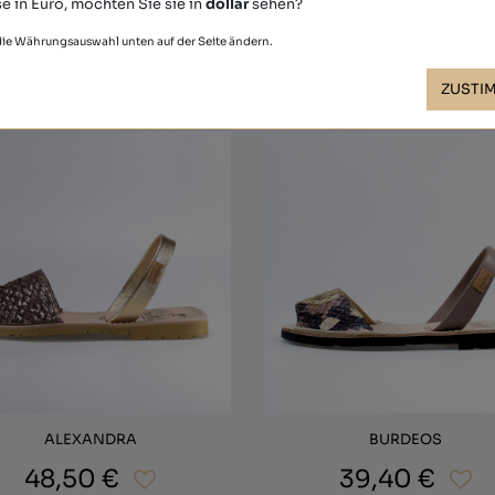
e in Euro, möchten Sie sie in
dollar
sehen?
 die Währungsauswahl unten auf der Seite ändern.
Andere haben auch gekauft
ZUSTI
ALEXANDRA
BURDEOS
48,50 €
39,40 €