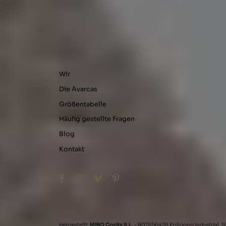
Wir
Die Avarcas
Größentabelle
Häufig gestellte Fragen
Blog
Kontakt
Hergestellt:
MIBO Cosits S.L.
- B07856438 Polígono Industrial, N