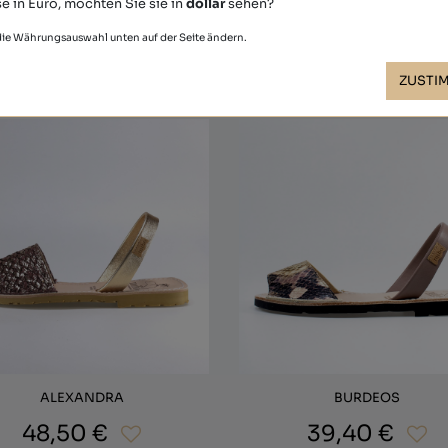
e in Euro, möchten Sie sie in
dollar
sehen?
 die Währungsauswahl unten auf der Seite ändern.
Andere haben auch gekauft
ZUSTI
ALEXANDRA
BURDEOS
48,50 €
39,40 €