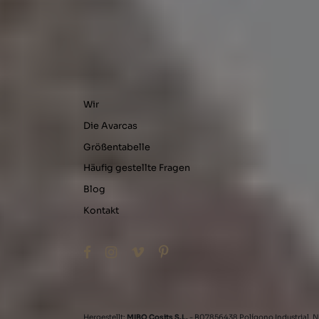
Wir
Die Avarcas
Größentabelle
Häufig gestellte Fragen
Blog
Kontakt
Hergestellt:
MIBO Cosits S.L.
- B07856438 Polígono Industrial, N