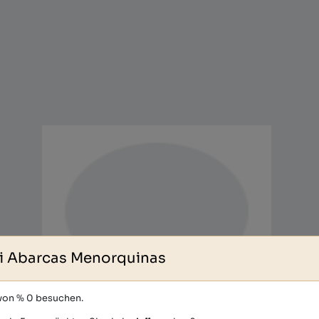
i Abarcas Menorquinas
 von % 0 besuchen.