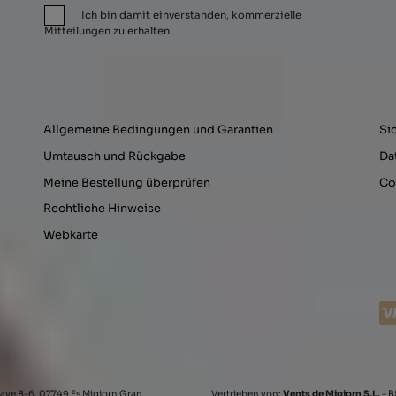
Ich bin damit einverstanden, kommerzielle
Mitteilungen zu erhalten
Allgemeine Bedingungen und Garantien
Si
Umtausch und Rückgabe
Da
Meine Bestellung überprüfen
Co
Rechtliche Hinweise
Webkarte
ave B-6, 07749 Es Migjorn Gran
Vertrieben von:
Vents de Migjorn S.L.
- B