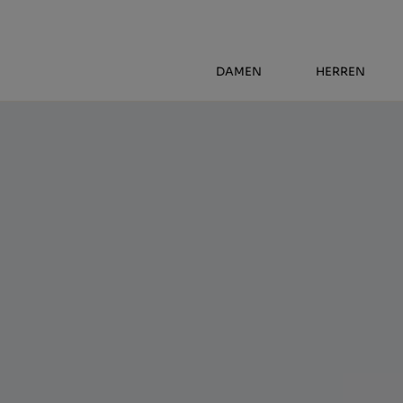
DAMEN
HERREN
start
>
damen
>
klassische
> glitter
Glitter
39,40 €
GRÖSSEN
(+ INFO)
Wähle die Größe aus
34
35
36
37
38
39
40
41
42