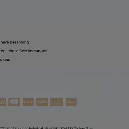
chere Bezahlung
tenschutz-Bestimmungen
okies
Transfer
57787053 Polígono Industrial, Nave B-6, 07749 Es Migjorn Gran