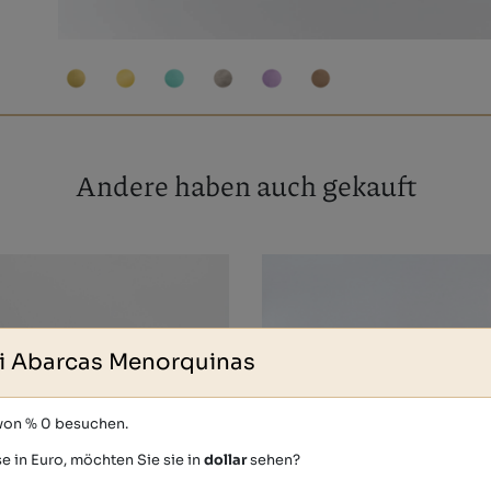
Andere haben auch gekauft
i Abarcas Menorquinas
 von % 0 besuchen.
e in Euro, möchten Sie sie in
dollar
sehen?