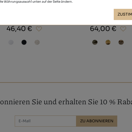
 die Währungsauswahl unten auf der Seite ändern.
ZUSTI
IBIZA ADLIB
ROMERO
46,40 €
64,00 €
onnieren Sie und erhalten Sie 10 % Raba
ZU ABONNIEREN