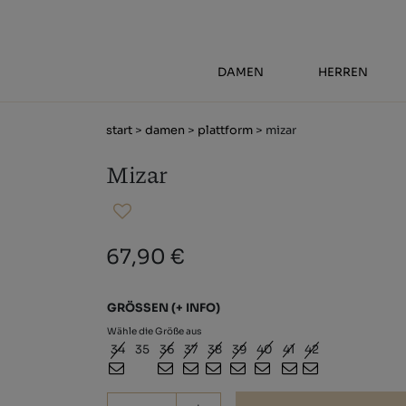
DAMEN
HERREN
start
>
damen
>
plattform
> mizar
Mizar
67,90 €
GRÖSSEN
(+ INFO)
Wähle die Größe aus
34
35
36
37
38
39
40
41
42