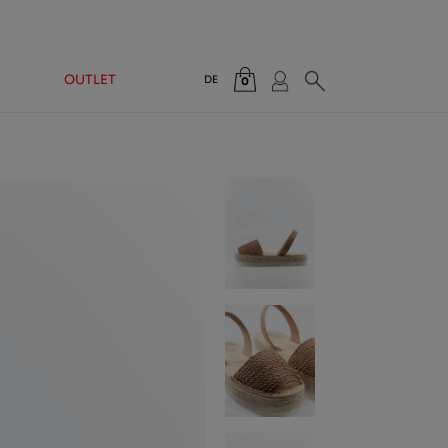
N
OUTLET
DE
0
Gesamt:
0,00 €
WARENKORB ANZEIGEN